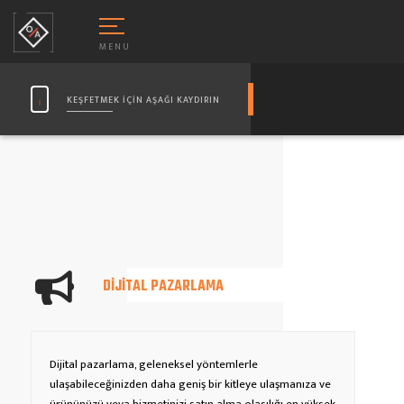
MENU
KEŞFETMEK İÇİN AŞAĞI KAYDIRIN
DIJITAL PAZARLAMA
URUMSAL WEB SITESI TASARIMI
-TICARET SITESI TASARIMI
Dijital pazarlama, geleneksel yöntemlerle
ulaşabileceğinizden daha geniş bir kitleye ulaşmanıza ve
IJITAL PAZARLAMA