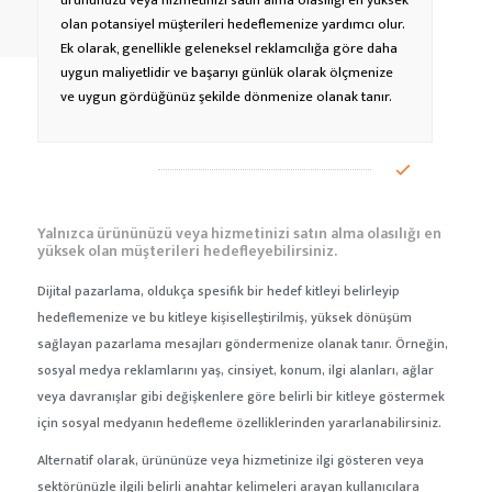
ürününüzü veya hizmetinizi satın alma olasılığı en yüksek
OSYAL MEDYA YÖNETIMI
olan potansiyel müşterileri hedeflemenize yardımcı olur.
Ek olarak, genellikle geleneksel reklamcılığa göre daha
RÜN & ETKINLIK FOTOĞRAFÇILIĞI
uygun maliyetlidir ve başarıyı günlük olarak ölçmenize
ve uygun gördüğünüz şekilde dönmenize olanak tanır.
Yalnızca ürününüzü veya hizmetinizi satın alma olasılığı en
yüksek olan müşterileri hedefleyebilirsiniz.
Dijital pazarlama, oldukça spesifik bir hedef kitleyi belirleyip
hedeflemenize ve bu kitleye kişiselleştirilmiş, yüksek dönüşüm
sağlayan pazarlama mesajları göndermenize olanak tanır. Örneğin,
sosyal medya reklamlarını yaş, cinsiyet, konum, ilgi alanları, ağlar
veya davranışlar gibi değişkenlere göre belirli bir kitleye göstermek
için sosyal medyanın hedefleme özelliklerinden yararlanabilirsiniz.
Alternatif olarak, ürününüze veya hizmetinize ilgi gösteren veya
sektörünüzle ilgili belirli anahtar kelimeleri arayan kullanıcılara