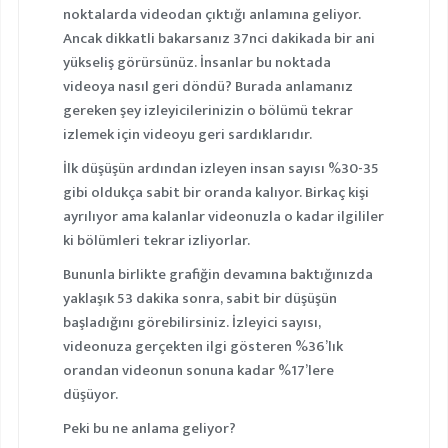
noktalarda videodan çıktığı anlamına geliyor.
Ancak dikkatli bakarsanız 37nci dakikada bir ani
yükseliş görürsünüz. İnsanlar bu noktada
videoya nasıl geri döndü? Burada anlamanız
gereken şey izleyicilerinizin o bölümü tekrar
izlemek için videoyu geri sardıklarıdır.
İlk düşüşün ardından izleyen insan sayısı %30-35
gibi oldukça sabit bir oranda kalıyor. Birkaç kişi
ayrılıyor ama kalanlar videonuzla o kadar ilgililer
ki bölümleri tekrar izliyorlar.
Bununla birlikte grafiğin devamına baktığınızda
yaklaşık 53 dakika sonra, sabit bir düşüşün
başladığını görebilirsiniz. İzleyici sayısı,
videonuza gerçekten ilgi gösteren %36’lık
orandan videonun sonuna kadar %17’lere
düşüyor.
Peki bu ne anlama geliyor?