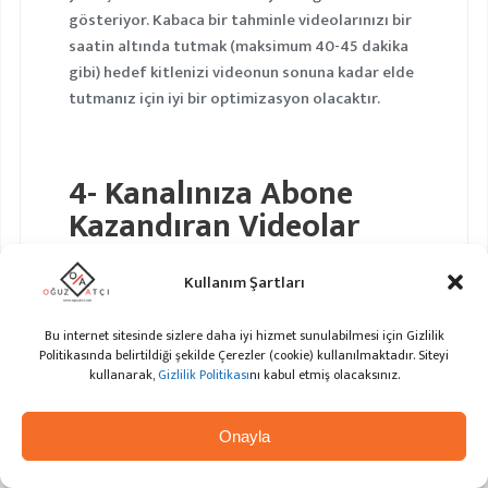
gösteriyor. Kabaca bir tahminle videolarınızı bir
saatin altında tutmak (maksimum 40-45 dakika
gibi) hedef kitlenizi videonun sonuna kadar elde
tutmanız için iyi bir optimizasyon olacaktır.
4- Kanalınıza Abone
Kazandıran Videolar
Nasıl Belirlenir?
Kullanım Şartları
Diyelim ki hedefiniz kanal abonelikleri. Az önce
Bu internet sitesinde sizlere daha iyi hizmet sunulabilmesi için Gizlilik
örnek olarak gösterdiğim video yalnızca 6 kanal
Politikasında belirtildiği şekilde Çerezler (cookie) kullanılmaktadır. Siteyi
aboneliği sağlamış, bu nedenle kanalı takipçi
kullanarak,
Gizlilik Politikası
nı kabul etmiş olacaksınız.
sayısını artırmak için pek de verimli bir video
değil. Kanal abonelikleri için hangi videoların
Onayla
etkili olduğunu anlamak için kanaldaki diğer
videolara bakmanız gerekir.