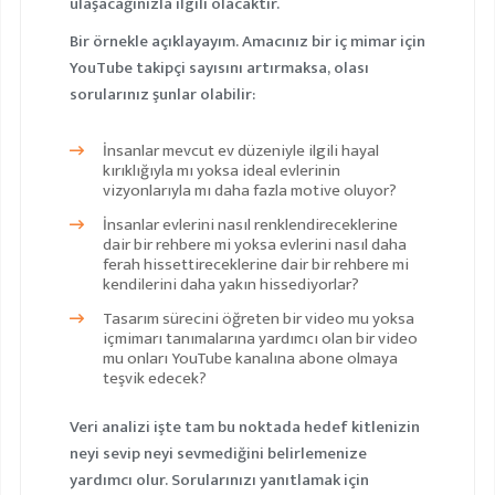
ulaşacağınızla ilgili olacaktır.
Bir örnekle açıklayayım. Amacınız bir iç mimar için
YouTube takipçi sayısını artırmaksa, olası
sorularınız şunlar olabilir:
İnsanlar mevcut ev düzeniyle ilgili hayal
kırıklığıyla mı yoksa ideal evlerinin
vizyonlarıyla mı daha fazla motive oluyor?
İnsanlar evlerini nasıl renklendireceklerine
dair bir rehbere mi yoksa evlerini nasıl daha
ferah hissettireceklerine dair bir rehbere mi
kendilerini daha yakın hissediyorlar?
Tasarım sürecini öğreten bir video mu yoksa
içmimarı tanımalarına yardımcı olan bir video
mu onları YouTube kanalına abone olmaya
teşvik edecek?
Veri analizi işte tam bu noktada hedef kitlenizin
neyi sevip neyi sevmediğini belirlemenize
yardımcı olur. Sorularınızı yanıtlamak için